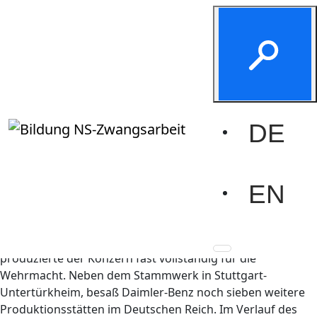
Daimler-Benz-AG
Start
Informieren
Akteure und Akteurinnen
Daimler-Benz-AG
DE
Daimler-Benz AG
Schon vor Kriegsbeginn war die Daimler-Benz-AG
EN
maßgeblich in die NS-Rüstungswirtschaft eingebunden.
Das Unternehmen profitierte von der Aufrüstung und
konnte auch dadurch seine wirtschaftlichen
Schwierigkeiten überwinden. Ungefähr ab 1941
produzierte der Konzern fast vollständig für die
Wehrmacht. Neben dem Stammwerk in Stuttgart-
Untertürkheim, besaß Daimler-Benz noch sieben weitere
Produktionsstätten im Deutschen Reich. Im Verlauf des