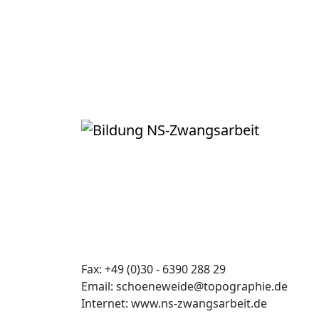
Kontakt
Start
Kontakt
Kontakt
Dokumentationszentrum NS-Zwangsarbe
Britzer Straße 5
12439 Berlin-Schöneweide
Tel. +49 (0)30 - 6390 288 0
Fax: +49 (0)30 - 6390 288 29
Email: schoeneweide@topographie.de
Internet: www.ns-zwangsarbeit.de