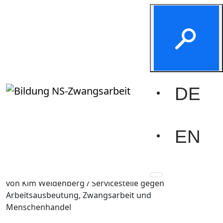
Exkurs:
Zwangsarbeit heute
Start
Informieren
Arbeit & Ausbeutung
Exkurs: Zwangsarbeit heute
DE
Exkurs
EN
Ausgebeutet und unsichtbar:
Zwangsarbeit heute
von Kim Weidenberg / Servicestelle gegen
Arbeitsausbeutung, Zwangsarbeit und
Menschenhandel