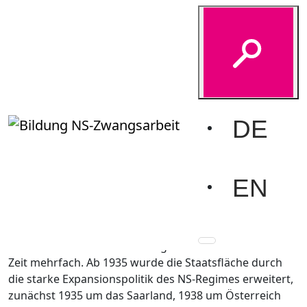
Glossar
Start
Vermitteln
Glossar
Deutsches Reich
DE
Als „Deutsches Reich“ wurde der deutsche
Nationalstaat zwischen 1871 und 1945 bezeichnet. In
dieser Zeit gab es drei verschiedene politische Systeme:
EN
das Kaiserreich (Monarchie) zwischen 1871 und 1918,
die Weimarer Republik (Demokratie) von 1918 bis 1933
und die Herrschaft der Nationalsozialisten (Diktatur)
von 1933 bis 1945. Das Staatsgebiet änderte sich in der
Zeit mehrfach. Ab 1935 wurde die Staatsfläche durch
die starke Expansionspolitik des NS-Regimes erweitert,
zunächst 1935 um das Saarland, 1938 um Österreich