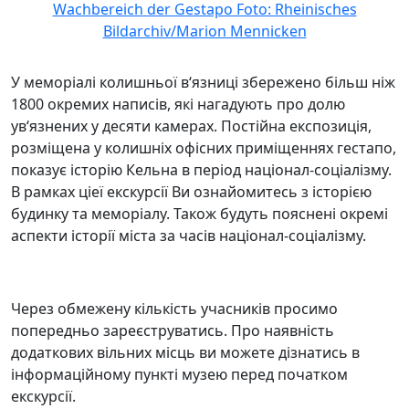
У меморіалі колишньої в‘язниці збережено більш ніж
1800 окремих написів, які нагадують про долю
ув‘язнених у десяти камерах. Постійна експозиція,
розміщена у колишніх офісних приміщеннях гестапо,
показує історію Кельна в період націонал-соціалізму.
В рамках ціеї екскурсії Ви ознайомитесь з історією
будинку та меморіалу. Також будуть пояснені окремі
аспекти історії міста за часів націонал-соціалізму.
Через обмежену кількість учасників просимо
попередньо зареєструватись. Про наявність
додаткових вільних місць ви можете дізнатись в
інформаційному пункті музею перед початком
екскурсії.