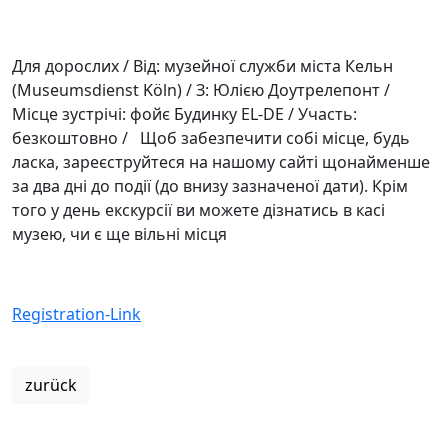
Для дорослих / Від: музейної служби міста Кельн
(Museumsdienst Köln) / З: Юлією Доутрелепонт /
Місце зустрічі: фойє Будинку EL-DE / Участь:
безкоштовно / Щоб забезпечити собі місце, будь
ласка, зареєструйтеся на нашому сайті щонайменше
за два дні до події (до внизу зазначеної дати). Крім
того у день екскурсії ви можете дізнатись в касі
музею, чи є ще вільні місця
Registration-Link
zurück